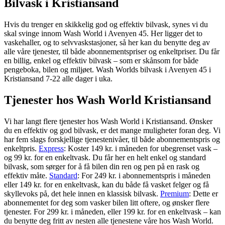
Bilvask i Kristiansand
Hvis du trenger en skikkelig god og effektiv bilvask, synes vi du
skal svinge innom Wash World i Avenyen 45. Her ligger det to
vaskehaller, og to selvvaskstasjoner, så her kan du benytte deg av
alle våre tjenester, til både abonnementspriser og enkeltpriser. Du får
en billig, enkel og effektiv bilvask – som er skånsom for både
pengeboka, bilen og miljøet. Wash Worlds bilvask i Avenyen 45 i
Kristiansand 7-22 alle dager i uka.
Tjenester hos Wash World Kristiansand
Vi har langt flere tjenester hos Wash World i Kristiansand. Ønsker
du en effektiv og god bilvask, er det mange muligheter foran deg. Vi
har fem slags forskjellige tjenestenivåer, til både abonnementspris og
enkeltpris.
Express
: Koster 149 kr. i måneden for ubegrenset vask –
og 99 kr. for en enkeltvask. Du får her en helt enkel og standard
bilvask, som sørger for å få bilen din ren og pen på en rask og
effektiv måte.
Standard
: For 249 kr. i abonnementspris i måneden
eller 149 kr. for en enkeltvask, kan du både få vasket felger og få
skyllevoks på, det hele innen en klassisk bilvask.
Premium
: Dette er
abonnementet for deg som vasker bilen litt oftere, og ønsker flere
tjenester. For 299 kr. i måneden, eller 199 kr. for en enkeltvask – kan
du benytte deg fritt av nesten alle tjenestene våre hos Wash World.