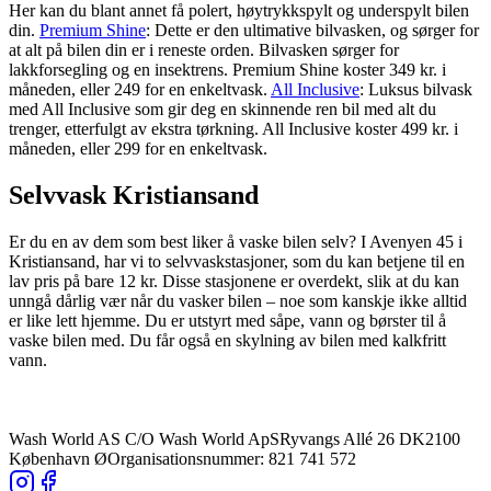
Her kan du blant annet få polert, høytrykkspylt og underspylt bilen
din.
Premium Shine
: Dette er den ultimative bilvasken, og sørger for
at alt på bilen din er i reneste orden. Bilvasken sørger for
lakkforsegling og en insektrens. Premium Shine koster 349 kr. i
måneden, eller 249 for en enkeltvask.
All Inclusive
: Luksus bilvask
med All Inclusive som gir deg en skinnende ren bil med alt du
trenger, etterfulgt av ekstra tørkning. All Inclusive koster 499 kr. i
måneden, eller 299 for en enkeltvask.
Selvvask Kristiansand
Er du en av dem som best liker å vaske bilen selv? I Avenyen 45 i
Kristiansand, har vi to selvvaskstasjoner, som du kan betjene til en
lav pris på bare 12 kr. Disse stasjonene er overdekt, slik at du kan
unngå dårlig vær når du vasker bilen – noe som kanskje ikke alltid
er like lett hjemme. Du er utstyrt med såpe, vann og børster til å
vaske bilen med. Du får også en skylning av bilen med kalkfritt
vann.
Wash World AS C/O Wash World ApS
Ryvangs Allé 26 DK2100
København Ø
Organisationsnummer: 821 741 572